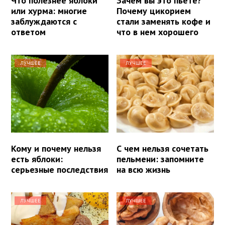
Что полезнее яблоки
Зачем вы это пьете?
или хурма: многие
Почему цикорием
заблуждаются с
стали заменять кофе и
ответом
что в нем хорошего
ЛУЧШЕЕ
ЛУЧШЕЕ
Кому и почему нельзя
С чем нельзя сочетать
есть яблоки:
пельмени: запомните
серьезные последствия
на всю жизнь
ЛУЧШЕЕ
ЛУЧШЕЕ