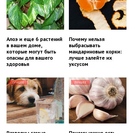
Алоэ и еще 6 растений
Почему нельзя
в вашем доме,
выбрасывать
которые могут быть
мандариновые корки:
опасны для вашего
лучше залейте их
здоровья
уксусом
ЛУЧШЕЕ
ЛУЧШЕЕ
Развеяны самые
Почему нужно есть