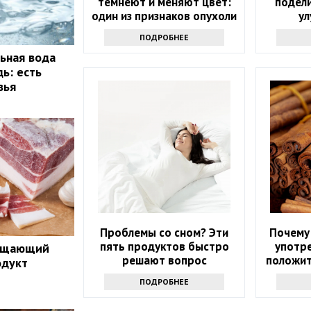
темнеют и меняют цвет:
подел
один из признаков опухоли
ул
ПОДРОБНЕЕ
ьная вода
ь: есть
вья
Проблемы со сном? Эти
Почему
пять продуктов быстро
употре
ращающий
решают вопрос
положит
одукт
ПОДРОБНЕЕ