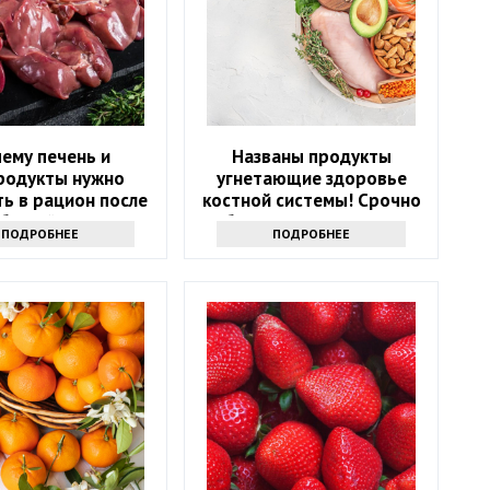
ему печень и
Названы продукты
родукты нужно
угнетающие здоровье
ь в рацион после
костной системы! Срочно
абытый источник
уберите их из рациона
ПОДРОБНЕЕ
ПОДРОБНЕЕ
силы