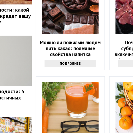
лости: какой
 крадет вашу
у
Можно ли пожилым людям
Поч
пить какао: полезные
субп
свойства напитка
включит
60? З
ПОДРОБНЕЕ
лодости: 5
астичных