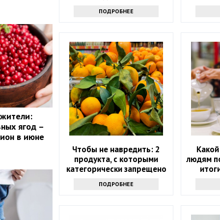
у
ПОДРОБНЕЕ
ожители:
зных ягод –
цион в июне
Чтобы не навредить: 2
Какой
продукта, с которыми
людям п
категорически запрещено
итог
сочетать мандарины
ПОДРОБНЕЕ