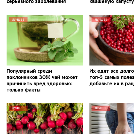
серьезного заболевания
квашеную капуст
ЛУЧШЕЕ
ЛУЧШЕЕ
Популярный среди
Их едят все долг
поклонников ЗОЖ чай может
топ-5 самых поле
причинить вред здоровью:
добавьте их в ра
только факты
ЛУЧШЕЕ
ЛУЧШЕЕ