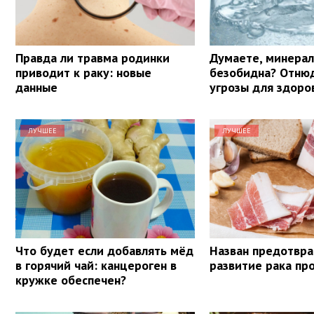
Правда ли травма родинки
Думаете, минерал
приводит к раку: новые
безобидна? Отнюд
данные
угрозы для здоро
ЛУЧШЕЕ
ЛУЧШЕЕ
Что будет если добавлять мёд
Назван предотв
в горячий чай: канцероген в
развитие рака пр
кружке обеспечен?