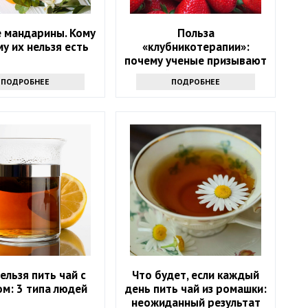
 мандарины. Кому
Польза
му их нельзя есть
«клубникотерапии»:
почему ученые призывают
людей в возрасте 50+
ПОДРОБНЕЕ
ПОДРОБНЕЕ
налегать на эту ягоду
ельзя пить чай с
Что будет, если каждый
м: 3 типа людей
день пить чай из ромашки:
неожиданный результат