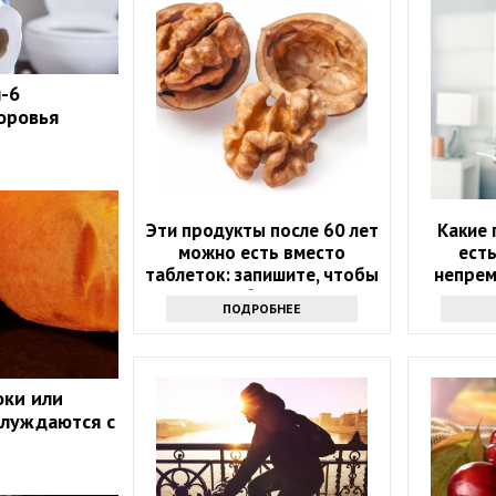
п-6
оровья
Эти продукты после 60 лет
Какие 
можно есть вместо
есть
таблеток: запишите, чтобы
непрем
не болеть
ПОДРОБНЕЕ
оки или
блуждаются с