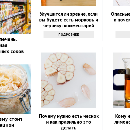
Улучшится ли зрение, если
Опасные
вы будете есть морковь и
и поче
чернику: комментарий
врача
ПОДРОБНЕЕ
печень.
ная
нных соков
Почему нужно есть чеснок
Кому н
ему стоит
и как правильно это
лимоно
рацион
делать