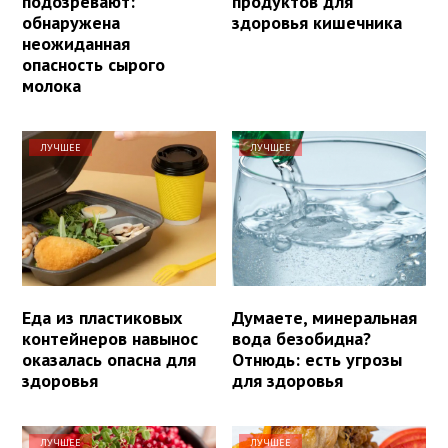
подозревают:
продуктов для
обнаружена
здоровья кишечника
неожиданная
опасность сырого
молока
ЛУЧШЕЕ
ЛУЧШЕЕ
Еда из пластиковых
Думаете, минеральная
контейнеров навынос
вода безобидна?
оказалась опасна для
Отнюдь: есть угрозы
здоровья
для здоровья
ЛУЧШЕЕ
ЛУЧШЕЕ